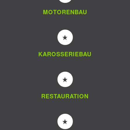
MOTOREN­BAU
KAROSSERIE­BAU
RESTAU­RATION