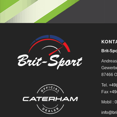
KONT
Brit-Spo
Andreas
Gewerbe
87466 O
Tel.
+49
Fax
+49
Mobil :
0
info@bri